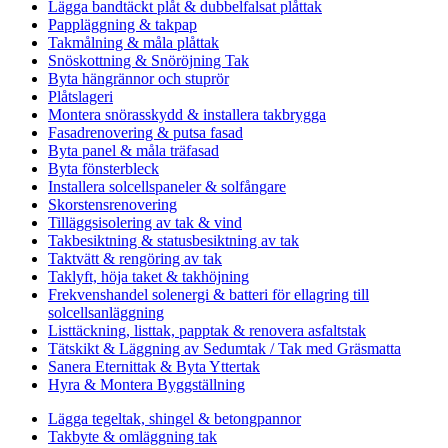
Lägga bandtäckt plåt & dubbelfalsat plåttak
Pappläggning & takpap
Takmålning & måla plåttak
Snöskottning & Snöröjning Tak
Byta hängrännor och stuprör
Plåtslageri
Montera snörasskydd & installera takbrygga
Fasadrenovering & putsa fasad
Byta panel & måla träfasad
Byta fönsterbleck
Installera solcellspaneler & solfångare
Skorstensrenovering
Tilläggsisolering av tak & vind
Takbesiktning & statusbesiktning av tak
Taktvätt & rengöring av tak
Taklyft, höja taket & takhöjning
Frekvenshandel solenergi & batteri för ellagring till
solcellsanläggning
Listtäckning, listtak, papptak & renovera asfaltstak
Tätskikt & Läggning av Sedumtak / Tak med Gräsmatta
Sanera Eternittak & Byta Yttertak
Hyra & Montera Byggställning
Lägga tegeltak, shingel & betongpannor
Takbyte & omläggning tak