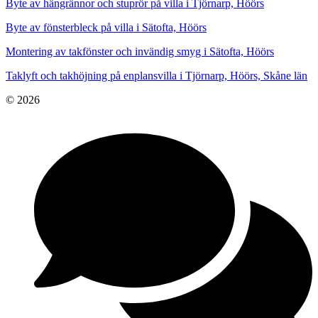
Byte av hängrännor och stuprör på villa i Tjörnarp, Höörs
Byte av fönsterbleck på villa i Sätofta, Höörs
Montering av takfönster och invändig smyg i Sätofta, Höörs
Taklyft och takhöjning på enplansvilla i Tjörnarp, Höörs, Skåne län
© 2026