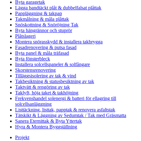
Byta garagetak
Lägga bandtäckt plåt & dubbelfalsat plåttak
Pappläggning & takpap
Takmålning & måla plåttak
Snöskottning & Snöröjning Tak
Byta hängrännor och stuprör
Plåtslageri
Montera snörasskydd & installera takbrygga
Fasadrenovering & putsa fasad
Byta panel & måla träfasad
Byta fönsterbleck
Installera solcellspaneler & solfångare
Skorstensrenovering
Tilläggsisolering av tak & vind
Takbesiktning & statusbesiktning av tak
Taktvätt & rengöring av tak
Taklyft, höja taket & takhöjning
Frekvenshandel solenergi & batteri för ellagring till
solcellsanläggning
Listtäckning, listtak, papptak & renovera asfaltstak
Tätskikt & Läggning av Sedumtak / Tak med Gräsmatta
Sanera Eternittak & Byta Yttertak
Hyra & Montera Byggställning
Projekt