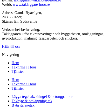
E-mail:
taklaggare@taklaggare-hoor.se
Webb:
www.taklaggare-hoor.se
Adress: Gamla Byavägen,
243 35 Höör,
Skånes län, Sydsverige
Verksamhetsbeskrivning:
Takläggaren utför takrenoveringar och byggarbeten, omläggningar,
nyproduktion, målning, fasadarbeten och snickeri.
Hitta till oss
Navigering
Hem
Takfirma i Höör
Tjänster
Hem
Takfirma i Höör
Tjänster
Lägga tegeltak, shingel & betongpannor
Takbyte & omläggning tak
Byta garagetak