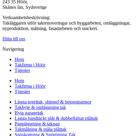
243 35 Höör,
Skånes län, Sydsverige
Verksamhetsbeskrivning:
Takläggaren utför takrenoveringar och byggarbeten, omläggningar,
nyproduktion, målning, fasadarbeten och snickeri.
Hitta till oss
Navigering
Hem
Takfirma i Höör
Tjänster
Hem
Takfirma i Höör
Tjänster
Lägga tegeltak, shingel & betongpannor
Takbyte & omläggning tak
Byta garagetak
Lägga bandtäckt plåt & dubbelfalsat plåttak
Pappläggning & takpap
Takmålning & måla plåttak
Snöskottning & Snöröjning Tak