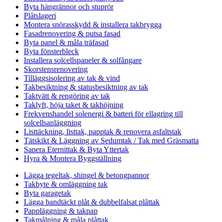
Byta hängrännor och stuprör
Plåtslageri
Montera snörasskydd & installera takbrygga
Fasadrenovering & putsa fasad
Byta panel & måla träfasad
Byta fönsterbleck
Installera solcellspaneler & solfångare
Skorstensrenovering
Tilläggsisolering av tak & vind
Takbesiktning & statusbesiktning av tak
Taktvätt & rengöring av tak
Taklyft, höja taket & takhöjning
Frekvenshandel solenergi & batteri för ellagring till
solcellsanläggning
Listtäckning, listtak, papptak & renovera asfaltstak
Tätskikt & Läggning av Sedumtak / Tak med Gräsmatta
Sanera Eternittak & Byta Yttertak
Hyra & Montera Byggställning
Lägga tegeltak, shingel & betongpannor
Takbyte & omläggning tak
Byta garagetak
Lägga bandtäckt plåt & dubbelfalsat plåttak
Pappläggning & takpap
Takmålning & måla plåttak