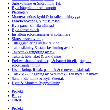
Snöskottning & Snöröjning Tak
Byta hängrännor och stuprör
Plåtslageri
Montera snörasskydd & installera takbrygga
Fasadrenovering & putsa fasad
Byta panel & måla träfasad
Byta fönsterbleck
Installera solcellspaneler & solfångare
Skorstensrenovering
Tilläggsisolering av tak & vind
Takbesiktning & statusbesiktning av tak
Taktvätt & rengöring av tak
Taklyft, höja taket & takhöjning
Frekvenshandel solenergi & batteri för ellagring till
solcellsanläggning
Listtäckning, listtak, papptak & renovera asfaltstak
Tätskikt & Läggning av Sedumtak / Tak med Gräsmatta
Sanera Eternittak & Byta Yttertak
Hyra & Montera Byggställning
Projekt
Blogg
Offert
Projekt