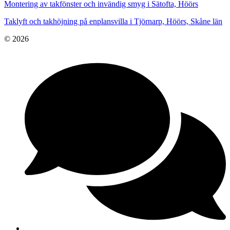
Montering av takfönster och invändig smyg i Sätofta, Höörs
Taklyft och takhöjning på enplansvilla i Tjörnarp, Höörs, Skåne län
© 2026