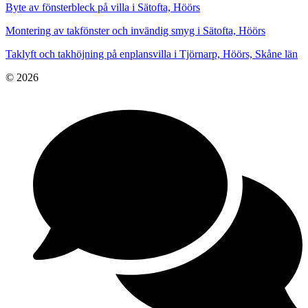
Byte av fönsterbleck på villa i Sätofta, Höörs
Montering av takfönster och invändig smyg i Sätofta, Höörs
Taklyft och takhöjning på enplansvilla i Tjörnarp, Höörs, Skåne län
© 2026