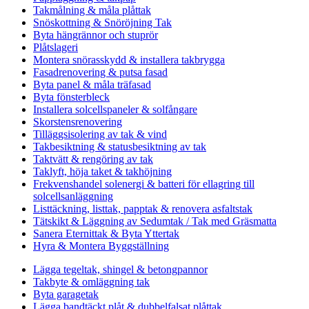
Takmålning & måla plåttak
Snöskottning & Snöröjning Tak
Byta hängrännor och stuprör
Plåtslageri
Montera snörasskydd & installera takbrygga
Fasadrenovering & putsa fasad
Byta panel & måla träfasad
Byta fönsterbleck
Installera solcellspaneler & solfångare
Skorstensrenovering
Tilläggsisolering av tak & vind
Takbesiktning & statusbesiktning av tak
Taktvätt & rengöring av tak
Taklyft, höja taket & takhöjning
Frekvenshandel solenergi & batteri för ellagring till
solcellsanläggning
Listtäckning, listtak, papptak & renovera asfaltstak
Tätskikt & Läggning av Sedumtak / Tak med Gräsmatta
Sanera Eternittak & Byta Yttertak
Hyra & Montera Byggställning
Lägga tegeltak, shingel & betongpannor
Takbyte & omläggning tak
Byta garagetak
Lägga bandtäckt plåt & dubbelfalsat plåttak