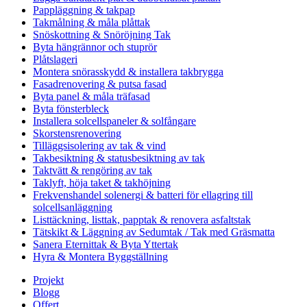
Pappläggning & takpap
Takmålning & måla plåttak
Snöskottning & Snöröjning Tak
Byta hängrännor och stuprör
Plåtslageri
Montera snörasskydd & installera takbrygga
Fasadrenovering & putsa fasad
Byta panel & måla träfasad
Byta fönsterbleck
Installera solcellspaneler & solfångare
Skorstensrenovering
Tilläggsisolering av tak & vind
Takbesiktning & statusbesiktning av tak
Taktvätt & rengöring av tak
Taklyft, höja taket & takhöjning
Frekvenshandel solenergi & batteri för ellagring till
solcellsanläggning
Listtäckning, listtak, papptak & renovera asfaltstak
Tätskikt & Läggning av Sedumtak / Tak med Gräsmatta
Sanera Eternittak & Byta Yttertak
Hyra & Montera Byggställning
Projekt
Blogg
Offert