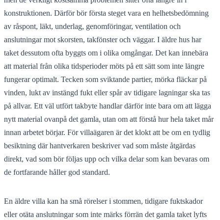
konstruktionen. Därför bör första steget vara en helhetsbedömning
av råspont, läkt, underlag, genomföringar, ventilation och
anslutningar mot skorsten, takfönster och väggar. I äldre hus har
taket dessutom ofta byggts om i olika omgångar. Det kan innebära
att material från olika tidsperioder möts på ett sätt som inte längre
fungerar optimalt. Tecken som sviktande partier, mörka fläckar på
vinden, lukt av instängd fukt eller spår av tidigare lagningar ska tas
på allvar. Ett väl utfört takbyte handlar därför inte bara om att lägga
nytt material ovanpå det gamla, utan om att förstå hur hela taket mår
innan arbetet börjar. För villaägaren är det klokt att be om en tydlig
besiktning där hantverkaren beskriver vad som måste åtgärdas
direkt, vad som bör följas upp och vilka delar som kan bevaras om
de fortfarande håller god standard.
En äldre villa kan ha små rörelser i stommen, tidigare fuktskador
eller otäta anslutningar som inte märks förrän det gamla taket lyfts