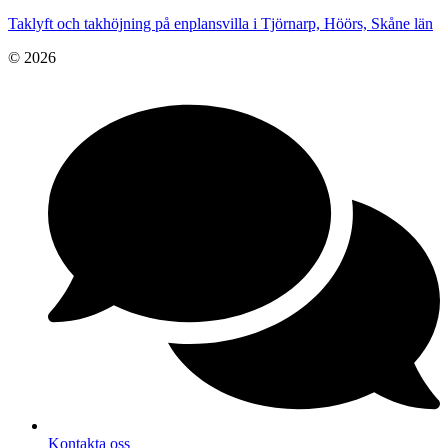
Taklyft och takhöjning på enplansvilla i Tjörnarp, Höörs, Skåne län
© 2026
Kontakta oss