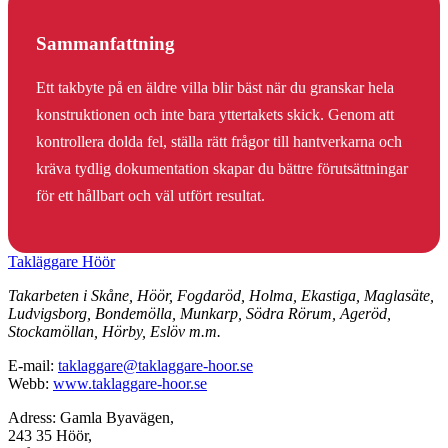
Sammanfattning
Ett takbyte på en äldre villa blir bäst när du granskar hela
konstruktionen och inte bara yttertakets skick. Genom att
kontrollera dolda fel, ställa rätt frågor till hantverkarna och
kräva tydlig dokumentation skapar du bättre förutsättningar
för ett hållbart och väl utfört resultat.
Takläggare Höör
Takarbeten i Skåne, Höör, Fogdaröd, Holma, Ekastiga, Maglasäte,
Ludvigsborg, Bondemölla, Munkarp, Södra Rörum, Ageröd,
Stockamöllan, Hörby, Eslöv m.m.
E-mail:
taklaggare@taklaggare-hoor.se
Webb:
www.taklaggare-hoor.se
Adress: Gamla Byavägen,
243 35 Höör,