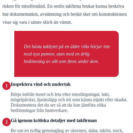
risken för missförstånd. En seriös takfirma brukar kunna beskriva
hur dokumentation, avstämning och beslut sker om konstruktionen
visar sig vara i sämre skick än väntat.
Det bästa takbytet på en äldre villa börjar inte
med nya pannor, utan med en ärlig
bedömning av allt som finns under dem.
Inspektera vind och undertak
1
Börja inifrån huset och leta efter missfärgningar, lukt,
mögelpåväxt, ljusinsläpp och trä som känns mjukt eller skadat.
Dokumentera det du ser så att du kan jämföra olika
bedömningar från hantverkare.
Gå igenom kritiska detaljer med takfirman
2
Be om en tydlig genomgång av skorsten, dalar, takfot, nock,