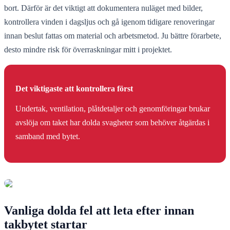
bort. Därför är det viktigt att dokumentera nuläget med bilder,
kontrollera vinden i dagsljus och gå igenom tidigare renoveringar
innan beslut fattas om material och arbetsmetod. Ju bättre förarbete,
desto mindre risk för överraskningar mitt i projektet.
Det viktigaste att kontrollera först
Undertak, ventilation, plåtdetaljer och genomföringar brukar
avslöja om taket har dolda svagheter som behöver åtgärdas i
samband med bytet.
Vanliga dolda fel att leta efter innan
takbytet startar