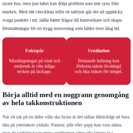
nyare hus, men just taket kan dölja problem som inte syns från
marken. Med rätt checklista inför ett takbyte går det att upptäcka
svaga punkter i tid, ställa bättre frågor till hantverkare och skapa
förutsättningar för en trygg renovering som håller över lång tid.
Fuktspår
Ventilation
Missfärgningar på vind och
Bristande luftning kan
undertak är ofta tidiga
förkorta takets livslängd
tecken på läckage.
och öka risken för mögel.
Börja alltid med en noggrann genomgång
av hela takkonstruktionen
När ett tak på en äldre villa ska bytas är det sällan tillräckligt att bara
titta på yttertakets ytskikt. Pannor, plåt eller papp kan vara slitna,
men de verkligt kostsamma problemen sitter ofta längre in i