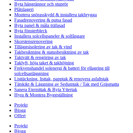
Byta hängrännor och stuprör
Plåtslageri
Montera snörasskydd & installera takbrygga
Fasadrenovering & putsa fasad
Byta panel & måla träfasad
Byta fönsterbleck
Installera solcellspaneler & solfångare
Skorstensrenovering
Tilläggsisolering av tak & vind
Takbesiktning & statusbesiktning av tak
Taktvätt & rengöring av tak
Taklyft, höja taket & takhöjning
Frekvenshandel solenergi & batteri för ellagring till
solcellsanläggning
Listtäckning, listtak, papptak & renovera asfaltstak
Tätskikt & Läggning av Sedumtak / Tak med Gräsmatta
Sanera Eternittak & Byta Yttertak
Hyra & Montera Byggställning
Projekt
Blogg
Offert
Projekt
Blogg