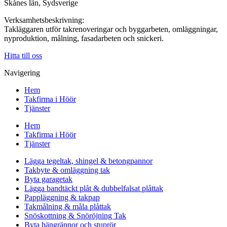
Skånes län, Sydsverige
Verksamhetsbeskrivning:
Takläggaren utför takrenoveringar och byggarbeten, omläggningar,
nyproduktion, målning, fasadarbeten och snickeri.
Hitta till oss
Navigering
Hem
Takfirma i Höör
Tjänster
Hem
Takfirma i Höör
Tjänster
Lägga tegeltak, shingel & betongpannor
Takbyte & omläggning tak
Byta garagetak
Lägga bandtäckt plåt & dubbelfalsat plåttak
Pappläggning & takpap
Takmålning & måla plåttak
Snöskottning & Snöröjning Tak
Byta hängrännor och stuprör