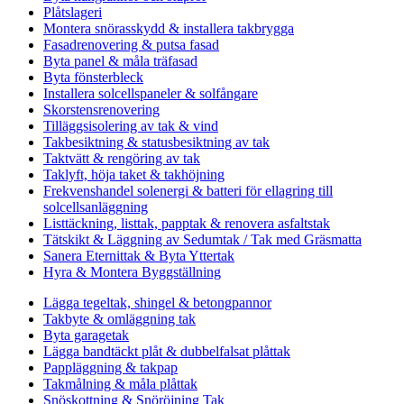
Plåtslageri
Montera snörasskydd & installera takbrygga
Fasadrenovering & putsa fasad
Byta panel & måla träfasad
Byta fönsterbleck
Installera solcellspaneler & solfångare
Skorstensrenovering
Tilläggsisolering av tak & vind
Takbesiktning & statusbesiktning av tak
Taktvätt & rengöring av tak
Taklyft, höja taket & takhöjning
Frekvenshandel solenergi & batteri för ellagring till
solcellsanläggning
Listtäckning, listtak, papptak & renovera asfaltstak
Tätskikt & Läggning av Sedumtak / Tak med Gräsmatta
Sanera Eternittak & Byta Yttertak
Hyra & Montera Byggställning
Lägga tegeltak, shingel & betongpannor
Takbyte & omläggning tak
Byta garagetak
Lägga bandtäckt plåt & dubbelfalsat plåttak
Pappläggning & takpap
Takmålning & måla plåttak
Snöskottning & Snöröjning Tak