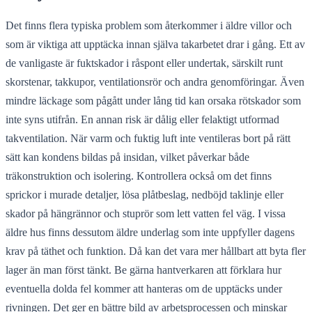
Det finns flera typiska problem som återkommer i äldre villor och
som är viktiga att upptäcka innan själva takarbetet drar i gång. Ett av
de vanligaste är fuktskador i råspont eller undertak, särskilt runt
skorstenar, takkupor, ventilationsrör och andra genomföringar. Även
mindre läckage som pågått under lång tid kan orsaka rötskador som
inte syns utifrån. En annan risk är dålig eller felaktigt utformad
takventilation. När varm och fuktig luft inte ventileras bort på rätt
sätt kan kondens bildas på insidan, vilket påverkar både
träkonstruktion och isolering. Kontrollera också om det finns
sprickor i murade detaljer, lösa plåtbeslag, nedböjd taklinje eller
skador på hängrännor och stuprör som lett vatten fel väg. I vissa
äldre hus finns dessutom äldre underlag som inte uppfyller dagens
krav på täthet och funktion. Då kan det vara mer hållbart att byta fler
lager än man först tänkt. Be gärna hantverkaren att förklara hur
eventuella dolda fel kommer att hanteras om de upptäcks under
rivningen. Det ger en bättre bild av arbetsprocessen och minskar